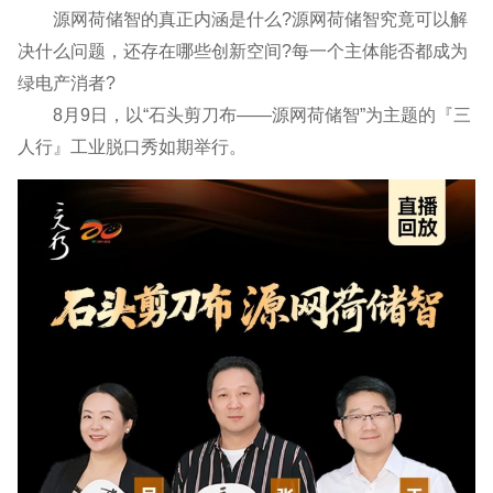
源网荷储智的真正内涵是什么?源网荷储智究竟可以解
决什么问题，还存在哪些创新空间?每一个主体能否都成为
绿电产消者?
8月9日，以“石头剪刀布——源网荷储智”为主题的『三
人行』工业脱口秀如期举行。