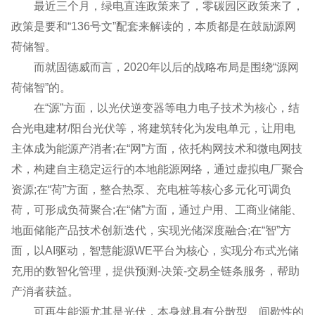
最近三个月，绿电直连政策来了，零碳园区政策来了，
政策是要和“136号文”配套来解读的，本质都是在鼓励源网
荷储智。
而就固德威而言，2020年以后的战略布局是围绕“源网
荷储智”的。
在“源”方面，以光伏逆变器等电力电子技术为核心，结
合光电建材/阳台光伏等，将建筑转化为发电单元，让用电
主体成为能源产消者;在“网”方面，依托构网技术和微电网技
术，构建自主稳定运行的本地能源网络，通过虚拟电厂聚合
资源;在“荷”方面，整合热泵、充电桩等核心多元化可调负
荷，可形成负荷聚合;在“储”方面，通过户用、工商业储能、
地面储能产品技术创新迭代，实现光储深度融合;在“智”方
面，以AI驱动，智慧能源WE平台为核心，实现分布式光储
充用的数智化管理，提供预测-决策-交易全链条服务，帮助
产消者获益。
可再生能源尤其是光伏，本身就具有分散型、间歇性的